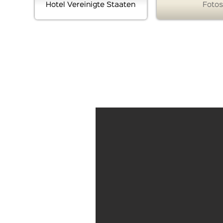
Hotel Vereinigte Staaten
Fotos
Hotel of the United States ist die offizielle Website
des Spezialisten für Hotel of the United States
- abendlicher Zwischenstopp in Toulouse am -
abendlicher Zwischenstopp in Toulouse Hotel
Toulouse Nord! Mitglied des Hotelkontaktnetzwerks
Monsite – Zwischenstopp am Abend in Toulouse